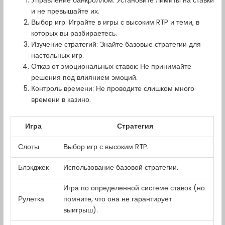
Управление банкроллом: Установите лимиты на ставки
и не превышайте их.
Выбор игр: Играйте в игры с высоким RTP и теми, в
которых вы разбираетесь.
Изучение стратегий: Знайте базовые стратегии для
настольных игр.
Отказ от эмоциональных ставок: Не принимайте
решения под влиянием эмоций.
Контроль времени: Не проводите слишком много
времени в казино.
Игра
Стратегия
Слоты
Выбор игр с высоким RTP.
Блэкджек
Использование базовой стратегии.
Игра по определенной системе ставок (но
Рулетка
помните, что она не гарантирует
выигрыш).