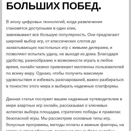
БОЛЬШИХ ПОБЕД.
В эпоху цифровых технологий, когда развлечения
становятся доступными в один клик,
казино онлайн
завоевывают все большую популярность. Они предлагают
широкий выбор игр, от классических слотов до
захватывающих настольных игр с живыми дилерами, и
позволяют испытать удачу, не выходя из дома. Благодаря
удобству, разнообразию и возможности играть в любое
время, онлайн-казино привлекают миллионы пользователей
по всему миру. Однако, чтобы получить максимум
удовольствия и избежать разочарований, важно разбираться
в тонкостях этого мира и выбирать надежные платформы.
Данная статья послужит вашим надежным путеводителем в
мире азартных игр онлайн, рассказывая о ключевых
аспектах выбора площадки, стратегиях победы и правилах
безопасной игры. Мы рассмотрим основные типы игр,
бонусные программы, методы оплаты и важные факторы, на