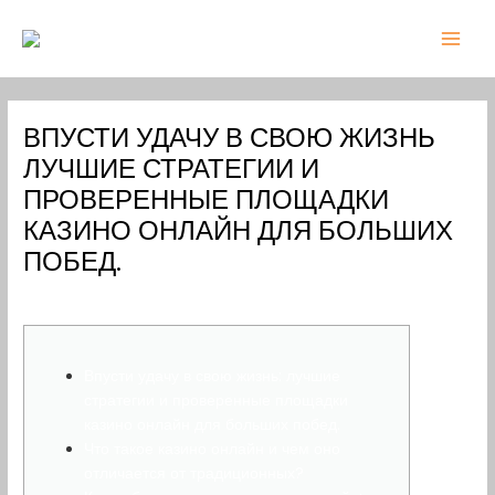
Skip
Post
MAI
to
navigation
MEN
content
ВПУСТИ УДАЧУ В СВОЮ ЖИЗНЬ
ЛУЧШИЕ СТРАТЕГИИ И
ПРОВЕРЕННЫЕ ПЛОЩАДКИ
КАЗИНО ОНЛАЙН ДЛЯ БОЛЬШИХ
ПОБЕД.
/
Uncategorized
/ By
admin
Впусти удачу в свою жизнь: лучшие
стратегии и проверенные площадки
казино онлайн для больших побед.
Что такое казино онлайн и чем оно
отличается от традиционных?