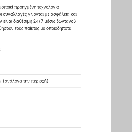
μοποιεί προηγμένη τεχνολογία
 συναλλαγές γίνονται με ασφάλεια και
ν είναι διαθέσιμη 24/7 μέσω ζωντανού
ηθήσουν τους παίκτες με οποιοδήποτε
:
ν (ανάλογα την περιοχή)