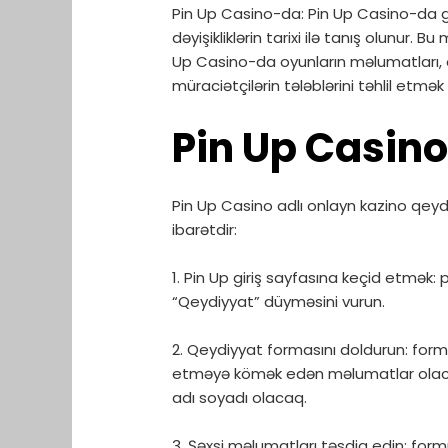
Pin Up Casino-da: Pin Up Casino-da geni
dəyişikliklərin tarixi ilə tanış olunur. 
Up Casino-da oyunların məlumatları, oyun
müraciətçilərin tələblərini təhlil etmək
Pin Up Casin
Pin Up Casino adlı onlayn kazino qeyd
ibarətdir:
1. Pin Up giriş sayfasına keçid etmək
“Qeydiyyat” düyməsini vurun.
2. Qeydiyyat formasını doldurun: form
etməyə kömək edən məlumatlar olacaq. 
adı soyadı olacaq.
3. Şəxsi məlumatları təsdiq edin: for