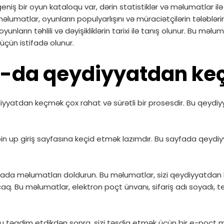
ş bir oyun kataloqu var, dərin statistiklər və məlumatlar ilə bir
Bu məlumatlar, oyunların populyarlışını və müraciətçilərin tələblər
ların təhlili və dəyişikliklərin tarixi ilə tanış olunur. Bu məlum
 üçün istifadə olunur.
o-da qeydiyyatdan k
iyyatdan keçmək çox rahat və sürətli bir prosesdir. Bu qeydi
: pin up giriş sayfasına keçid etmək lazımdır. Bu sayfada qey
ada məlumatları doldurun. Bu məlumatlar, sizi qeydiyyatdan k
Bu məlumatlar, elektron poçt ünvanı, sifariş adı soyadı, tel
mu təqdim etdikdən sonra, sizi təsdiq etmək üçün bir e-poçt 