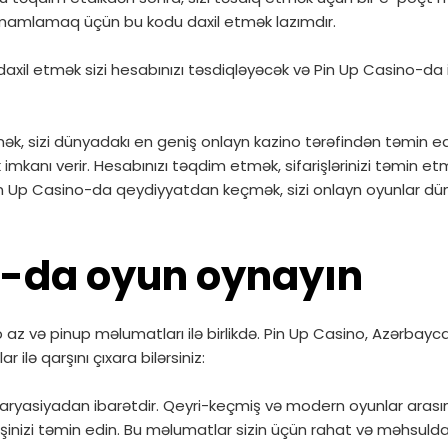
mamlamaq üçün bu kodu daxil etmək lazımdır.
 daxil etmək sizi hesabınızı təsdiqləyəcək və Pin Up Casino-d
, sizi dünyadakı en geniş onlayn kazino tərəfindən təmin e
 imkanı verir. Hesabınızı təqdim etmək, sifarişlərinizi təmin
in Up Casino-da qeydiyyatdan keçmək, sizi onlayn oyunlar d
o-da oyun oynayın
az və pinup məlumatları ilə birlikdə. Pin Up Casino, Azərbayca
 ilə qarşını çıxara bilərsiniz:
varyasiyadan ibarətdir. Qeyri-keçmiş və modern oyunlar arasın
şinizi təmin edin. Bu məlumatlar sizin üçün rahat və məhsulda