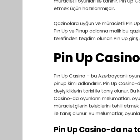
müraciətli oyunları ilə tanınır. Pin U
etmək üçün hazırlanmışdır.
Qazinolara uyğun və müraciətli Pin U
Pin Up və Pinup adlarına malik bu qa
tərəfindən təqdim olunan Pin Up giriş
Pin Up Casino
Pin Up Casino – bu Azərbaycanlı oyun
pinup kimi adlandırılır. Pin Up Casino-d
dəyişikliklərin tarixi ilə tanış olunur.
Casino-da oyunların məlumatları, oyunlar
müraciətçilərin tələblərini təhlil etmək
ilə tanış olunur. Bu məlumatlar, oyunlar
Pin Up Casino-da nə ta