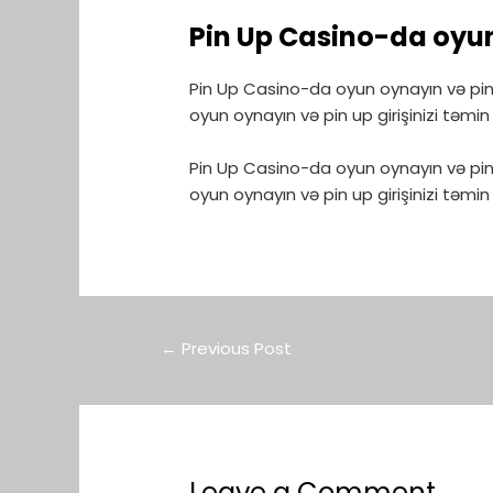
Pin Up Casino-da oyu
Pin Up Casino-da oyun oynayın və pin 
oyun oynayın və pin up girişinizi təm
Pin Up Casino-da oyun oynayın və pin 
oyun oynayın və pin up girişinizi təm
←
Previous Post
Leave a Comment