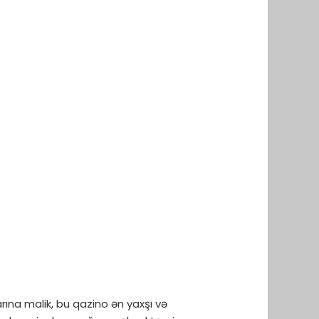
rına malik, bu qazino ən yaxşı və