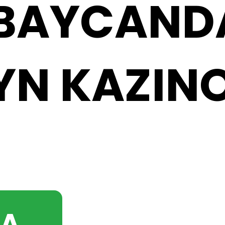
BAYCAND
N KAZINO
A