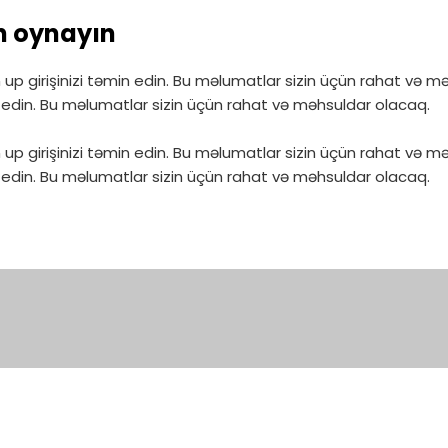
n oynayın
up girişinizi təmin edin. Bu məlumatlar sizin üçün rahat və 
in edin. Bu məlumatlar sizin üçün rahat və məhsuldar olacaq.
up girişinizi təmin edin. Bu məlumatlar sizin üçün rahat və 
in edin. Bu məlumatlar sizin üçün rahat və məhsuldar olacaq.