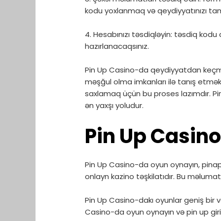
kodu yoxlanmaq və qeydiyyatınızı ta
4. Hesabınızı təsdiqləyin: təsdiq kodu
hazırlanacaqsınız.
Pin Up Casino-da qeydiyyatdan keçmək
məşğul olma imkanları ilə tanış etmək
saxlamaq üçün bu proses lazımdır. P
ən yaxşı yoludur.
Pin Up Casin
Pin Up Casino-da oyun oynayın, pinap 
onlayn kazino təşkilatıdır. Bu məlumatlar
Pin Up Casino-dakı oyunlar geniş bir 
Casino-da oyun oynayın və pin up giri