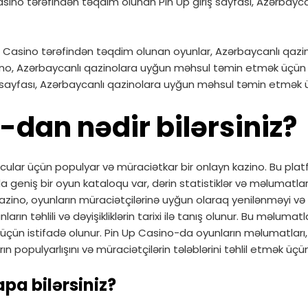
p Casino tərəfindən təqdim olunan Pin Up giriş sayfası, Azərba
p Casino tərəfindən təqdim olunan oyunlar, Azərbaycanlı qazi
zino, Azərbaycanlı qazinolara uyğun məhsul təmin etmək üçün 
 sayfası, Azərbaycanlı qazinolara uyğun məhsul təmin etmək ü
-dan nədir bilərsiniz?
cular üçün populyar və müraciətkar bir onlayn kazino. Bu pla
a geniş bir oyun kataloqu var, dərin statistiklər və məlumatlar ilə
 Bu kazino, oyunların müraciətçilərinə uyğun olaraq yenilənməyi və
ın təhlili və dəyişikliklərin tarixi ilə tanış olunur. Bu məlumatl
 üçün istifadə olunur. Pin Up Casino-da oyunların məlumatları, oyu
ın populyarlışını və müraciətçilərin tələblərini təhlil etmək üçün
pa bilərsiniz?