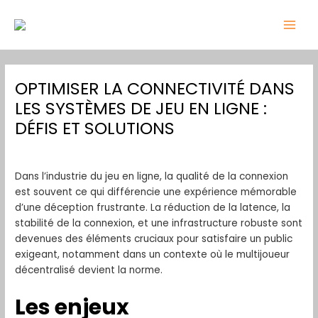
Skip
Post
MAI
to
navigation
MEN
content
OPTIMISER LA CONNECTIVITÉ DANS
LES SYSTÈMES DE JEU EN LIGNE :
DÉFIS ET SOLUTIONS
Leave a Comment
/
Uncategorized
/ By
admin
Dans l’industrie du jeu en ligne, la qualité de la connexion
est souvent ce qui différencie une expérience mémorable
d’une déception frustrante. La réduction de la latence, la
stabilité de la connexion, et une infrastructure robuste sont
devenues des éléments cruciaux pour satisfaire un public
exigeant, notamment dans un contexte où le multijoueur
décentralisé devient la norme.
Les enjeux