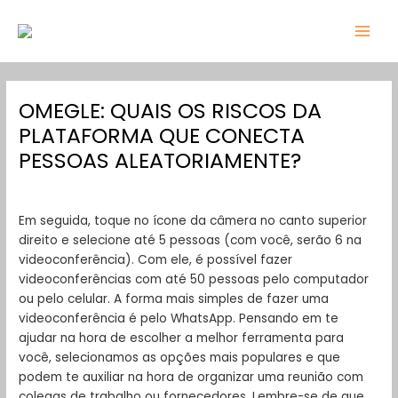
Skip
Post
MAI
to
navigation
MEN
content
OMEGLE: QUAIS OS RISCOS DA
PLATAFORMA QUE CONECTA
PESSOAS ALEATORIAMENTE?
/
Uncategorized
/ By
admin
Em seguida, toque no ícone da câmera no canto superior
direito e selecione até 5 pessoas (com você, serão 6 na
videoconferência). Com ele, é possível fazer
videoconferências com até 50 pessoas pelo computador
ou pelo celular. A forma mais simples de fazer uma
videoconferência é pelo WhatsApp. Pensando em te
ajudar na hora de escolher a melhor ferramenta para
você, selecionamos as opções mais populares e que
podem te auxiliar na hora de organizar uma reunião com
colegas de trabalho ou fornecedores. Lembre-se de que