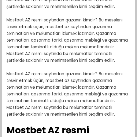
şərtlərdə saxlanılır və mənimsənilən kimi təqdim edilir.
Mostbet AZ rəsmi saytından qazanın kimdir? Bu məsələni
təsvir etmək üçün, mostbet.az saytından qazanma
təminatları və məlumatları izləmək lazımdır. Qazanma
təminatları, qazanma tarixi, qazanma məbləği və qazanma
təminatının təminatlı olduğu məkan məlumatlandırılır.
Mostbet AZ rəsmi saytında bu məlumatlar təminatlı
şərtlərdə saxlanılır və mənimsənilən kimi təqdim edilir.
Mostbet AZ rəsmi saytından qazanın kimdir? Bu məsələni
təsvir etmək üçün, mostbet.az saytından qazanma
təminatları və məlumatları izləmək lazımdır. Qazanma
təminatları, qazanma tarixi, qazanma məbləği və qazanma
təminatının təminatlı olduğu məkan məlumatlandırılır.
Mostbet AZ rəsmi saytında bu məlumatlar təminatlı
şərtlərdə saxlanılır və mənimsənilən kimi təqdim edilir.
Mostbet AZ rəsmi