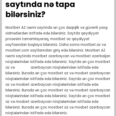
saytında nə tapa
bilərsiniz?
Mostbet AZ rəsmi saytında ən çox dəqiqlik və güvenli yaxşı
xidmətlərdən istifadə edə bilərsiniz. Saytda qeydiyyat
prosesini tamamlayaraq, mostbet az qeydiyyat
sayfasından başlaya bilərsiniz. Daha sonra mostbet.az və
mostbet.com saytlarından giriş edə bilərsiniz. Mostbet AZ
rəsmi saytında mostbet azerbaycan və mostbet azerbaijan
nöqtələrindən istifadə edə bilərsiniz. Saytda ən çox mostbet
az və
mosbet
azerbaycan nöqtələrindən istifadə edə
bilərsiniz. Burada ən çox mostbet az və mosbet azerbaycan
nöqtələrindən istifadə edə bilərsiniz. Saytda ən çox mostbet
az və mosbet azerbaycan nöqtələrindən istifadə edə
bilərsiniz. Burada ən çox mostbet az və mosbet azerbaycan
nöqtələrindən istifadə edə bilərsiniz. Saytda ən çox mostbet
az və mosbet azerbaycan nöqtələrindən istifadə edə
bilərsiniz. Burada ən çox mostbet az və mosbet azerbaycan
nöqtələrindən istifadə edə bilərsiniz.