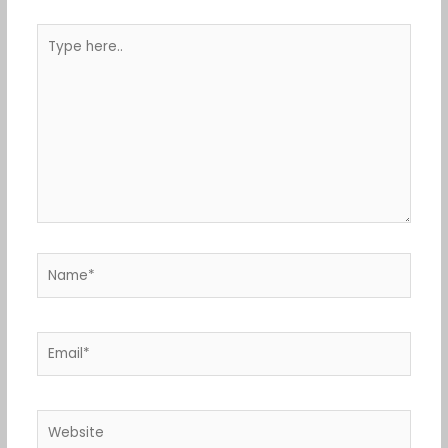
Type
here..
Name*
Email*
Website