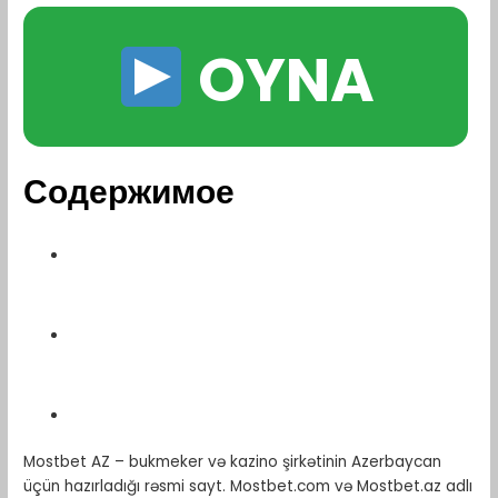
OYNA
Содержимое
Mostbet AZ rəsmi saytından
qazanın kimdir?
Mostbet AZ rəsmi saytında nə tapa
bilərsiniz?
Qeydiyyat prosesi
Mostbet AZ – bukmeker və kazino şirkətinin Azerbaycan
üçün hazırladığı rəsmi sayt. Mostbet.com və Mostbet.az adlı