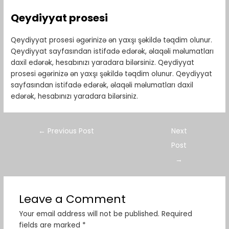
Qeydiyyat prosesi
Qeydiyyat prosesi əgərinizə ən yaxşı şəkildə təqdim olunur.
Qeydiyyat sayfasından istifadə edərək, əlaqəli məlumatları
daxil edərək, hesabınızı yaradara bilərsiniz. Qeydiyyat
prosesi əgərinizə ən yaxşı şəkildə təqdim olunur. Qeydiyyat
sayfasından istifadə edərək, əlaqəli məlumatları daxil
edərək, hesabınızı yaradara bilərsiniz.
←
Previous Post
Next
Post
→
Leave a Comment
Your email address will not be published.
Required
fields are marked
*