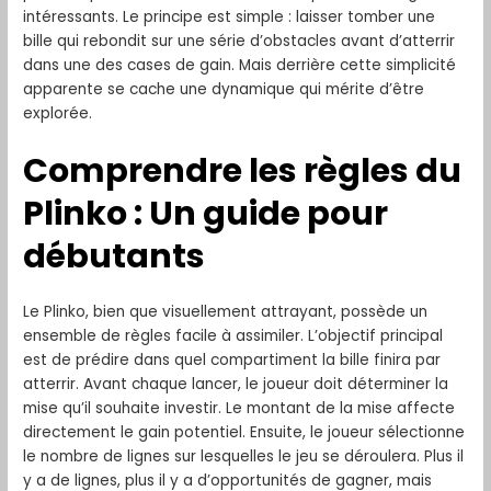
intéressants. Le principe est simple : laisser tomber une
bille qui rebondit sur une série d’obstacles avant d’atterrir
dans une des cases de gain. Mais derrière cette simplicité
apparente se cache une dynamique qui mérite d’être
explorée.
Comprendre les règles du
Plinko : Un guide pour
débutants
Le Plinko, bien que visuellement attrayant, possède un
ensemble de règles facile à assimiler. L’objectif principal
est de prédire dans quel compartiment la bille finira par
atterrir. Avant chaque lancer, le joueur doit déterminer la
mise qu’il souhaite investir. Le montant de la mise affecte
directement le gain potentiel. Ensuite, le joueur sélectionne
le nombre de lignes sur lesquelles le jeu se déroulera. Plus il
y a de lignes, plus il y a d’opportunités de gagner, mais