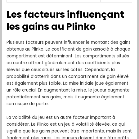
Les facteurs influençant
les gains au Plinko
Plusieurs facteurs peuvent influencer le montant des gains
obtenus au Plinko. Le coefficient de gain associé à chaque
compartiment est déterminant. Les compartiments situés
au centre offrent généralement des coefficients plus
élevés que ceux situés sur les côtés. Cependant, la
probabilité d’atterrir dans un compartiment de gain élevé
est également plus faible. La mise initiale joue également
un rôle crucial. En augmentant la mise, le joueur augmente
potentiellement ses gains, mais il augmente également
son risque de perte.
La volatilité du jeu est un autre facteur important à
considérer. Le Plinko est un jeu à volatilité élevée, ce qui
signifie que les gains peuvent être importants, mais ils sont
également plus rares. Les joueurs doivent donc être prêts