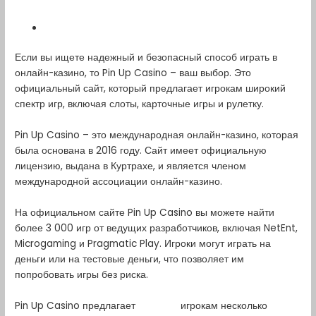
Как Использовать Зеркало
Если вы ищете надежный и безопасный способ играть в
онлайн-казино, то Pin Up Casino – ваш выбор. Это
официальный сайт, который предлагает игрокам широкий
спектр игр, включая слоты, карточные игры и рулетку.
Pin Up Casino – это международная онлайн-казино, которая
была основана в 2016 году. Сайт имеет официальную
лицензию, выдана в Куртрахе, и является членом
международной ассоциации онлайн-казино.
На официальном сайте Pin Up Casino вы можете найти
более 3 000 игр от ведущих разработчиков, включая NetEnt,
Microgaming и Pragmatic Play. Игроки могут играть на
деньги или на тестовые деньги, что позволяет им
попробовать игры без риска.
Pin Up Casino предлагает
пинап кз
игрокам несколько