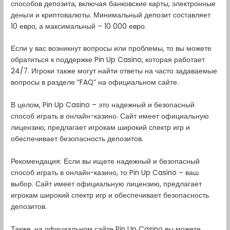
способов депозита, включая банковские карты, электронные
деньги и криптовалюты. Минимальный депозит составляет
10 евро, а максимальный – 10 000 евро.
Если у вас возникнут вопросы или проблемы, то вы можете
обратиться к поддержке Pin Up Casino, которая работает
24/7. Игроки также могут найти ответы на часто задаваемые
вопросы в разделе “FAQ” на официальном сайте.
В целом, Pin Up Casino – это надежный и безопасный
способ играть в онлайн-казино. Сайт имеет официальную
лицензию, предлагает игрокам широкий спектр игр и
обеспечивает безопасность депозитов.
Рекомендация: Если вы ищете надежный и безопасный
способ играть в онлайн-казино, то Pin Up Casino – ваш
выбор. Сайт имеет официальную лицензию, предлагает
игрокам широкий спектр игр и обеспечивает безопасность
депозитов.
Также, на официальном сайте Pin Up Casino вы можете