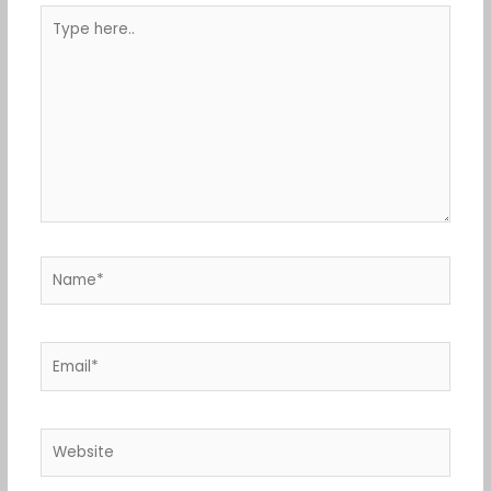
Type
here..
Name*
Email*
Website