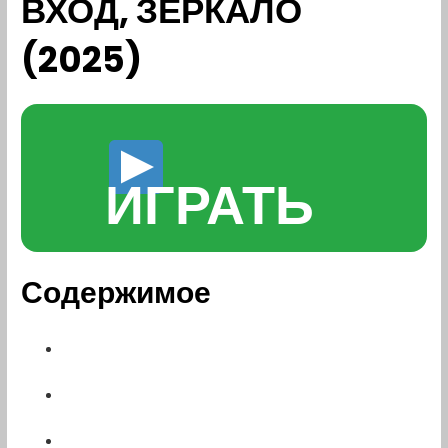
ВХОД, ЗЕРКАЛО
(2025)
ИГРАТЬ
Содержимое
Pin Up Casino – Официальный Сайт
Играть Онлайн – Вход
Зеркало – Как Использовать