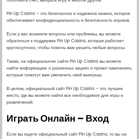
пополнить счет, выбрать игру и многое другое.
Pin Up Casino – это безопасное и надежное казино, которое
обеспечивает конфиденциальность и безопасность игроков.
Если у вас возникли вопросы или проблемы, вы можете
обратиться к поддержке Pin Up Casino, которая работает
круглосуточно, чтобы помочь вам решить любые вопросы.
Также, на официальном сайте Pin Up Casino вы можете
найти информацию о различных акциях и промо-кампаниях,
которые помогут вам увеличить свой выигрыш.
В целом, официальный сайт Pin Up Casino – это лучшее
место, где вы можете найти все необходимое для игры и
развлечений.
Играть Онлайн – Вход
Если вы ищете официальный сайт Pin Up Casino, то вы на