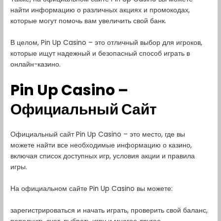
найти информацию о различных акциях и промокодах,
которые могут помочь вам увеличить свой банк.
В целом, Pin Up Casino – это отличный выбор для игроков,
которые ищут надежный и безопасный способ играть в
онлайн-казино.
Pin Up Casino –
Официальный Сайт
Официальный сайт Pin Up Casino – это место, где вы
можете найти все необходимые информацию о казино,
включая список доступных игр, условия акции и правила
игры.
На официальном сайте Pin Up Casino вы можете:
зарегистрироваться и начать играть, проверить свой баланс,