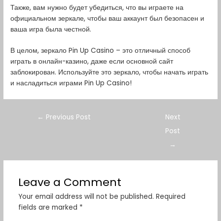
Также, вам нужно будет убедиться, что вы играете на
официальном зеркале, чтобы ваш аккаунт был безопасен и
ваша игра была честной.
В целом, зеркало Pin Up Casino – это отличный способ
играть в онлайн-казино, даже если основной сайт
заблокирован. Используйте это зеркало, чтобы начать играть
и насладиться играми Pin Up Casino!
←
Previous Post
Next
Post
→
Leave a Comment
Your email address will not be published.
Required
fields are marked
*