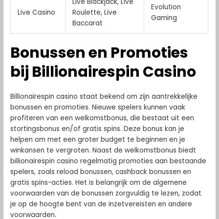
Live Blackjack, Live
Evolution
Live Casino
Roulette, Live
Gaming
Baccarat
Bonussen en Promoties
bij Billionairespin Casino
Billionairespin casino staat bekend om zijn aantrekkelijke
bonussen en promoties. Nieuwe spelers kunnen vaak
profiteren van een welkomstbonus, die bestaat uit een
stortingsbonus en/of gratis spins. Deze bonus kan je
helpen om met een groter budget te beginnen en je
winkansen te vergroten. Naast de welkomstbonus biedt
billionairespin casino regelmatig promoties aan bestaande
spelers, zoals reload bonussen, cashback bonussen en
gratis spins-acties. Het is belangrijk om de algemene
voorwaarden van de bonussen zorgvuldig te lezen, zodat
je op de hoogte bent van de inzetvereisten en andere
voorwaarden.