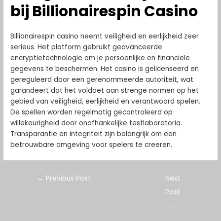
bij Billionairespin Casino
Billionairespin casino neemt veiligheid en eerlijkheid zeer
serieus. Het platform gebruikt geavanceerde
encryptietechnologie om je persoonlijke en financiële
gegevens te beschermen. Het casino is gelicenseerd en
gereguleerd door een gerenommeerde autoriteit, wat
garandeert dat het voldoet aan strenge normen op het
gebied van veiligheid, eerlijkheid en verantwoord spelen.
De spellen worden regelmatig gecontroleerd op
willekeurigheid door onafhankelijke testlaboratoria.
Transparantie en integriteit zijn belangrijk om een
betrouwbare omgeving voor spelers te creëren.
←
Previous Post
Next
Post
→