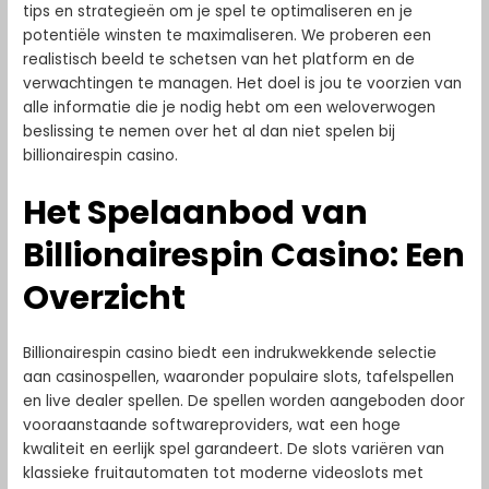
tips en strategieën om je spel te optimaliseren en je
potentiële winsten te maximaliseren. We proberen een
realistisch beeld te schetsen van het platform en de
verwachtingen te managen. Het doel is jou te voorzien van
alle informatie die je nodig hebt om een weloverwogen
beslissing te nemen over het al dan niet spelen bij
billionairespin casino.
Het Spelaanbod van
Billionairespin Casino: Een
Overzicht
Billionairespin casino biedt een indrukwekkende selectie
aan casinospellen, waaronder populaire slots, tafelspellen
en live dealer spellen. De spellen worden aangeboden door
vooraanstaande softwareproviders, wat een hoge
kwaliteit en eerlijk spel garandeert. De slots variëren van
klassieke fruitautomaten tot moderne videoslots met