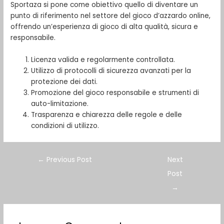
Sportaza si pone come obiettivo quello di diventare un
punto di riferimento nel settore del gioco d’azzardo online,
offrendo un’esperienza di gioco di alta qualità, sicura e
responsabile.
Licenza valida e regolarmente controllata.
Utilizzo di protocolli di sicurezza avanzati per la
protezione dei dati.
Promozione del gioco responsabile e strumenti di
auto-limitazione.
Trasparenza e chiarezza delle regole e delle
condizioni di utilizzo.
←
Previous Post
Next
Post
→