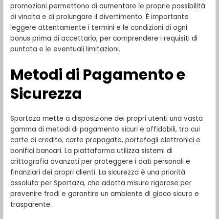
promozioni permettono di aumentare le proprie possibilità
di vincita e di prolungare il divertimento. È importante
leggere attentamente i termini e le condizioni di ogni
bonus prima di accettarlo, per comprendere i requisiti di
puntata e le eventuali limitazioni.
Metodi di Pagamento e
Sicurezza
Sportaza mette a disposizione dei propri utenti una vasta
gamma di metodi di pagamento sicuri e affidabili, tra cui
carte di credito, carte prepagate, portafogli elettronici e
bonifici bancari. La piattaforma utilizza sistemi di
crittografia avanzati per proteggere i dati personali e
finanziari dei propri clienti. La sicurezza è una priorità
assoluta per Sportaza, che adotta misure rigorose per
prevenire frodi e garantire un ambiente di gioco sicuro e
trasparente.