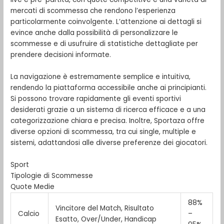
mercati di scommessa che rendono l’esperienza
particolarmente coinvolgente. L’attenzione ai dettagli si
evince anche dalla possibilità di personalizzare le
scommesse e di usufruire di statistiche dettagliate per
prendere decisioni informate.
La navigazione è estremamente semplice e intuitiva,
rendendo la piattaforma accessibile anche ai principianti.
Si possono trovare rapidamente gli eventi sportivi
desiderati grazie a un sistema di ricerca efficace e a una
categorizzazione chiara e precisa. Inoltre, Sportaza offre
diverse opzioni di scommessa, tra cui single, multiple e
sistemi, adattandosi alle diverse preferenze dei giocatori.
Sport
Tipologie di Scommesse
Quote Medie
88%
Vincitore del Match, Risultato
Calcio
–
Esatto, Over/Under, Handicap