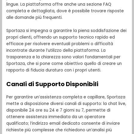
lingue. La piattaforma offre anche una sezione FAQ
completa e dettagliata, dove è possibile trovare risposte
alle domande più frequenti.
Sportaza si impegna a garantire la piena soddisfazione dei
propri clienti, offrendo un supporto tecnico rapido ed
efficace per risolvere eventuali problemi o difficoltà
incontrate durante l’utilizzo della piattaforma. La
trasparenza e la chiarezza sono valori fondamentali per
Sportaza, che si pone come obiettivo quello di creare un
rapporto di fiducia duraturo con i propri utenti.
Canali di Supporto Disponibili
Per garantire un’assistenza completa e capillare, Sportaza
mette a disposizione diversi canali di supporto: la chat live,
disponibile 24 ore su 24 e 7 giorni su 7, permette di
ottenere assistenza immediata da un operatore
qualificato; l’indirizzo email dedicato consente di inviare
richieste più complesse che richiedono un’analisi più