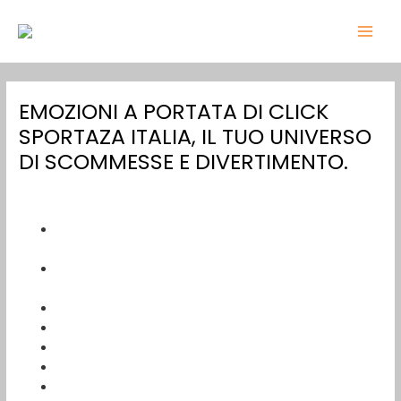
Skip
Post
MAI
to
navigation
MEN
content
EMOZIONI A PORTATA DI CLICK
SPORTAZA ITALIA, IL TUO UNIVERSO
DI SCOMMESSE E DIVERTIMENTO.
Leave a Comment
/
Post
/ By
admin
Emozioni a Portata di Click: Sportaza Italia, il Tuo
Universo di Scommesse e Divertimento.
La Piattaforma Sportaza: Un Universo di Scommesse
Sportive
Casinò Online: Un’Esplosione di Divertimento
Le Slot Machine Più Apprezzate
Giochi da Tavolo e Casinò Live
Bonus e Promozioni nel Casinò Online
Metodi di Pagamento e Sicurezza