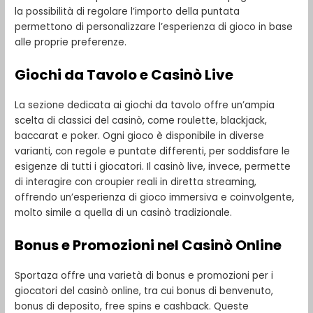
la possibilità di regolare l’importo della puntata
permettono di personalizzare l’esperienza di gioco in base
alle proprie preferenze.
Giochi da Tavolo e Casinò Live
La sezione dedicata ai giochi da tavolo offre un’ampia
scelta di classici del casinò, come roulette, blackjack,
baccarat e poker. Ogni gioco è disponibile in diverse
varianti, con regole e puntate differenti, per soddisfare le
esigenze di tutti i giocatori. Il casinò live, invece, permette
di interagire con croupier reali in diretta streaming,
offrendo un’esperienza di gioco immersiva e coinvolgente,
molto simile a quella di un casinò tradizionale.
Bonus e Promozioni nel Casinò Online
Sportaza offre una varietà di bonus e promozioni per i
giocatori del casinò online, tra cui bonus di benvenuto,
bonus di deposito, free spins e cashback. Queste