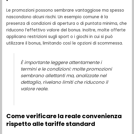
Le promozioni possono sembrare vantaggiose ma spesso
nascondono alcuni rischi. Un esempio comune è la
presenza di condizioni di apertura o di puntata minima, che
riducono l’effettivo valore del bonus. Inoltre, molte offerte
applicano restrizioni sugli sport o i giochi in cui si può
utilizzare il bonus, limitando così le opzioni di scommessa.
È importante leggere attentamente i
termini e le condizioni: molte promozioni
sembrano allettanti ma, analizzate nel
dettaglio, rivelano limiti che riducono il
valore reale.
Come verificare la reale convenienza
rispetto alle tariffe standard