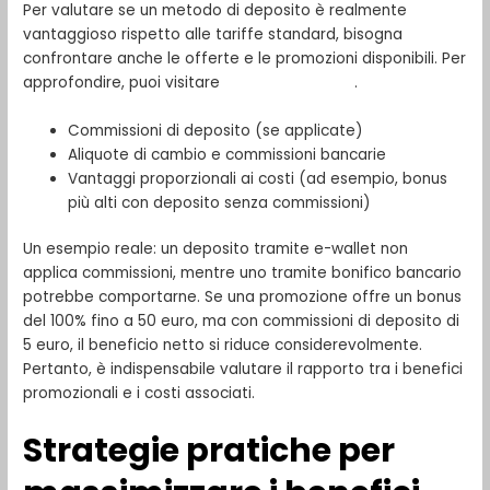
Per valutare se un metodo di deposito è realmente
vantaggioso rispetto alle tariffe standard, bisogna
confrontare anche le offerte e le promozioni disponibili. Per
approfondire, puoi visitare
spinmama casino
.
Commissioni di deposito (se applicate)
Aliquote di cambio e commissioni bancarie
Vantaggi proporzionali ai costi (ad esempio, bonus
più alti con deposito senza commissioni)
Un esempio reale: un deposito tramite e-wallet non
applica commissioni, mentre uno tramite bonifico bancario
potrebbe comportarne. Se una promozione offre un bonus
del 100% fino a 50 euro, ma con commissioni di deposito di
5 euro, il beneficio netto si riduce considerevolmente.
Pertanto, è indispensabile valutare il rapporto tra i benefici
promozionali e i costi associati.
Strategie pratiche per