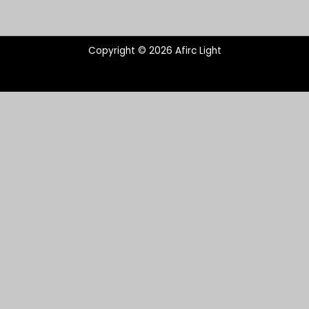
Copyright © 2026 Afirc Light