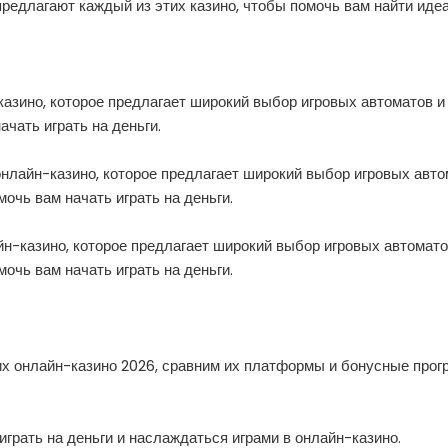
редлагают каждый из этих казино, чтобы помочь вам найти идеа
казино, которое предлагает широкий выбор игровых автоматов и
ачать играть на деньги.
онлайн-казино, которое предлагает широкий выбор игровых авто
очь вам начать играть на деньги.
йн-казино, которое предлагает широкий выбор игровых автомато
очь вам начать играть на деньги.
х онлайн-казино 2026, сравним их платформы и бонусные прог
играть на деньги и наслаждаться играми в онлайн-казино.