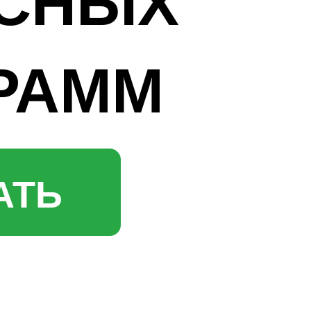
СНЫХ
РАММ
АТЬ