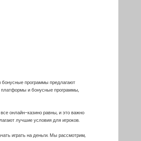
 Бонусных Программ
 и бонусные программы предлагают
х платформы и бонусные программы,
е все онлайн-казино равны, и это важно
лагают лучшие условия для игроков.
чать играть на деньги. Мы рассмотрим,