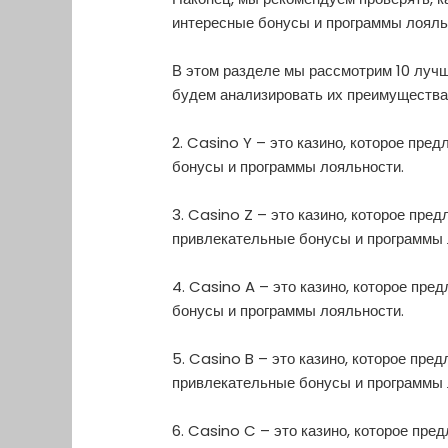
интересные бонусы и программы лояльн
В этом разделе мы рассмотрим 10 луч
будем анализировать их преимущества 
2. Casino Y – это казино, которое пре
бонусы и программы лояльности.
3. Casino Z – это казино, которое пре
привлекательные бонусы и программы 
4. Casino A – это казино, которое пре
бонусы и программы лояльности.
5. Casino B – это казино, которое пре
привлекательные бонусы и программы 
6. Casino C – это казино, которое пре