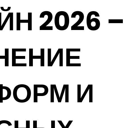
Н 2026 –
НЕНИЕ
ФОРМ И