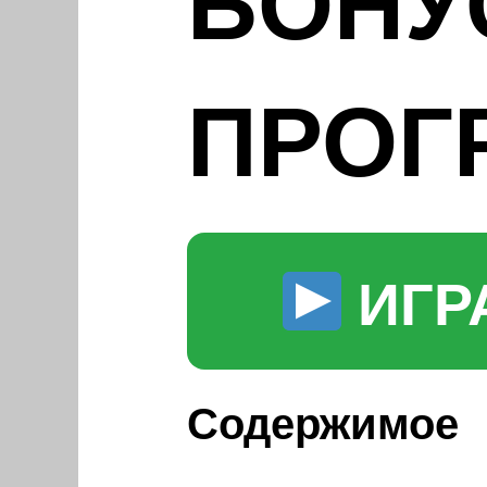
БОНУ
ПРОГ
ИГР
Содержимое