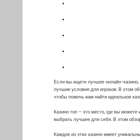
10 Лучших Казино 
Казино 1: BitStarz
Казино 2: Wildz
Выбор Лучших Кази
Критерии безопасн
Если вы ищете лучшее онлайн-казино, 
лучшие условия для игроков. В этом о
чтобы помочь вам найти идеальное каз
Казино топ – это место, где вы можете 
выбрать лучшее для себя. В этом обзо
Каждое из этих казино имеет уникальн