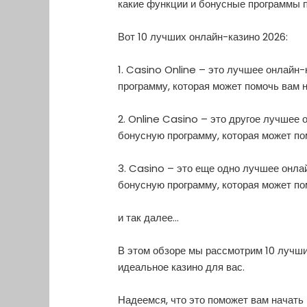
какие функции и бонусные программы п
Вот 10 лучших онлайн-казино 2026:
1. Casino Online – это лучшее онлайн-
программу, которая может помочь вам н
2. Online Casino – это другое лучшее 
бонусную программу, которая может пом
3. Casino – это еще одно лучшее онла
бонусную программу, которая может пом
и так далее…
В этом обзоре мы рассмотрим 10 лучши
идеальное казино для вас.
Надеемся, что это поможет вам начать 